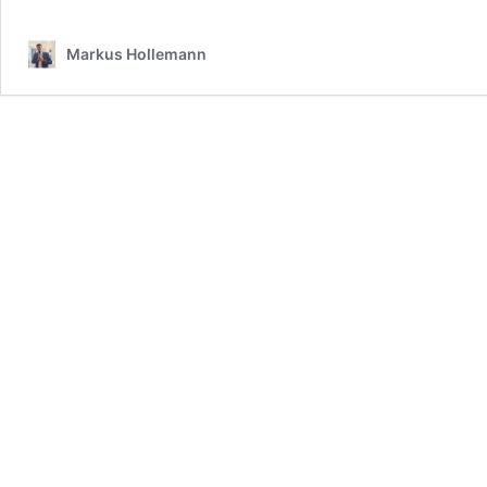
dem
Mauracher
Markus Hollemann
Berg