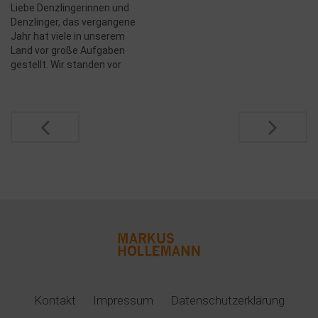
Liebe Denzlingerinnen und
Imbiss beim Richtfest der
Denzlinger, das vergangene
Ruth-Cohn-Schule. Bild 5:…
Jahr hat viele in unserem
Land vor große Aufgaben
gestellt. Wir standen vor
Entwicklungen und
Ereignissen, die niemand
vorhergesehen hat. Ein Jahr
Post
voller Herausforderungen -
auch für Denzlingen.
navigation
Erfolgreich haben
Gemeinderat,
Rathausverwaltung und
Bürgermeister dieses Jahr
erneut Projekte angepackt
und weiter entwickelt.
Einige nenne…
Kontakt
Impressum
Datenschutzerklärung