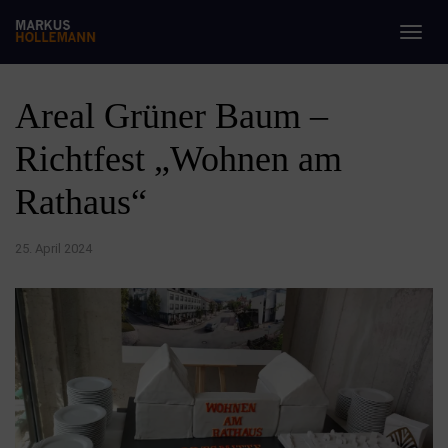
Togg
navig
Areal Grüner Baum –
Richtfest „Wohnen am
Rathaus“
25. April 2024