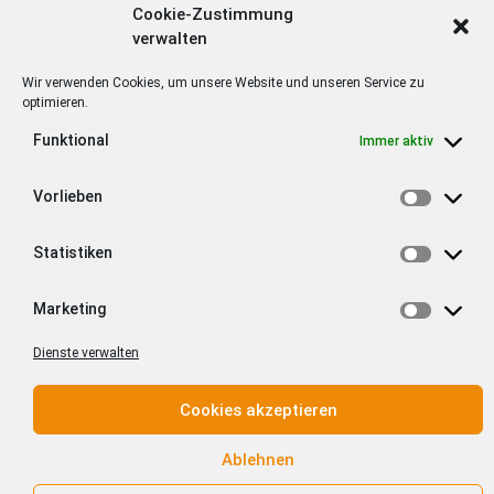
Cookie-Zustimmung
verwalten
Wir verwenden Cookies, um unsere Website und unseren Service zu
optimieren.
Ähnliche Beiträge
Funktional
Immer aktiv
Vorlieben
Statistiken
BM Hollemann bei WG Roter
PGK GmbH und Weinmann
Bur Glottertäler Winzer
GmbH bilden
Marketing
verabschiedet
Unternehmensgruppe
Dienste verwalten
Freundschaftsplatz
zwischen Denzlingen und
Heuweiler eingeweiht
Cookies akzeptieren
Am Ortsausgang von
Heuweiler, an der Gabelung
Ablehnen
des Feldwegs in Richtung