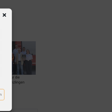
ende für die
ehr Denzlingen
n