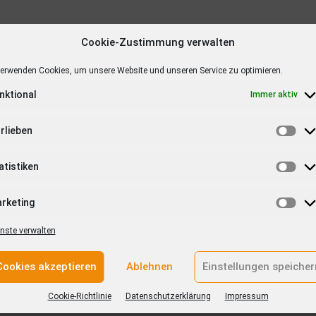
Cookie-Zustimmung verwalten
verwenden Cookies, um unsere Website und unseren Service zu optimieren.
nktional
Immer aktiv
chüre
rlieben
0
rde die neue
nsbroschüre
atistiken
alte verteilt.
lage der
rketing
formation
Neuauflage der Broschüre
Großzügige Sp
Gäste, die von
nste verwalten
„Ferienangebote für Kinder und
Jugendfeuerw
n in
Jugendliche in Denzlingen 2018“
beit mit
g,
Cookies akzeptieren
Ablehnen
Einstellungen speicher
. Das Heft
entlichen
Cookie-Richtlinie
Datenschutzerklärung
Impressum