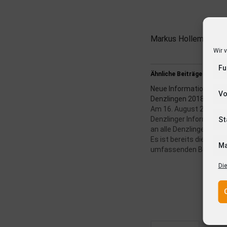
Markus Hollemann
Wir 
Fu
Ähnliche Beiträge
Neue Informationsbros
Vo
Denzlingen 2018 – 202
Am 16. August 2018 wu
Denzlinger Informatio
St
an alle Denzlinger Haush
Es ist bereits die 7. Auf
Ma
umfassenden Bürgerin
für alle Einwohner und 
Die
der Gemeinde Denzlinge
bewährter Zusammenar
dem A+K Verlag, Freibur
zusammengestellt wird
informiert über die wes
Einrichtungen,…