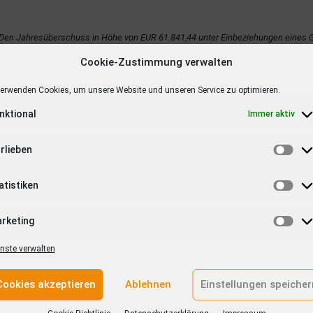
: Den Jahresüberschuss in Höhe von EUR 61.841,44 unter Einbeziehungen eines 
 zu verwenden:
Cookie-Zustimmung verwalten
EUR 710,00
:
EUR 0,00
verwenden Cookies, um unsere Website und unseren Service zu optimieren.
EUR 55.793,50
dung wird vom Aufsichtsrat befürwortet.
nktional
Immer aktiv
tete Jahresabschluss 2023 liegt zur Ansicht im Rathaus Denzlin
rlieben
äftszeiten aus.
Möglichkeit der Stimmübertragung per Vollmacht an ein anderes 
atistiken
ßen
rketing
nste verwalten
ender
Cookies akzeptieren
Ablehnen
Einstellungen speicher