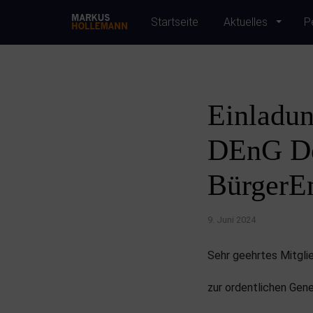
Startseite
Aktuelles
P
Einladun
DEnG De
BürgerEn
9. Juni 2024
Sehr geehrtes Mitglie
zur ordentlichen Gen