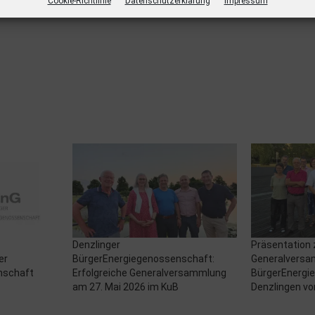
Cookie-Richtlinie
Datenschutzerklärung
Impressum
Denzlinger
Präsentation 
er
BürgerEnergiegenossenschaft:
Generalversa
nschaft
Erfolgreiche Generalversammlung
BürgerEnergi
am 27. Mai 2026 im KuB
Denzlingen vo