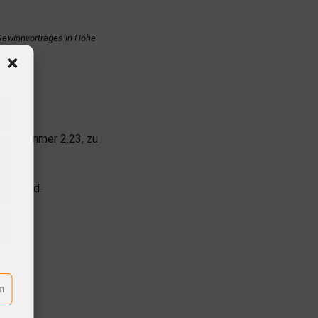
Gewinnvortrages in Höhe
gen, Zimmer 2.23, zu
Mitglied.
n