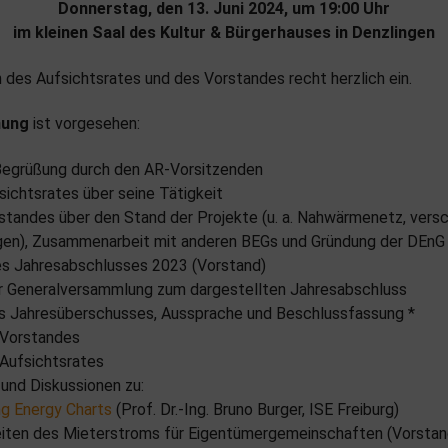
Donnerstag, den 13. Juni 2024, um 19:00 Uhr
im kleinen Saal des Kultur & Bürgerhauses in Denzlingen
 des Aufsichtsrates und des Vorstandes recht herzlich ein.
nung
ist vorgesehen:
Begrüßung durch den AR-Vorsitzenden
sichtsrates über seine Tätigkeit
standes über den Stand der Projekte (u. a. Nahwärmenetz, vers
gen), Zusammenarbeit mit anderen BEGs und Gründung der DEnG
es Jahresabschlusses 2023 (Vorstand)
 Generalversammlung zum dargestellten Jahresabschluss
 Jahresüberschusses, Aussprache und Beschlussfassung *
 Vorstandes
 Aufsichtsrates
und Diskussionen zu:
ng Energy Charts
(Prof. Dr.-Ing. Bruno Burger, ISE Freiburg)
iten des Mieterstroms für Eigentümergemeinschaften (Vorstan