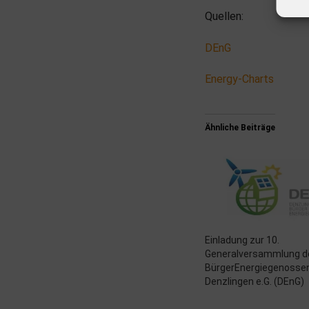
Quellen:
DEnG
Energy-Charts
Ähnliche Beiträge
Einladung zur 10.
Generalversammlung d
BürgerEnergiegenosse
Denzlingen e.G. (DEnG)