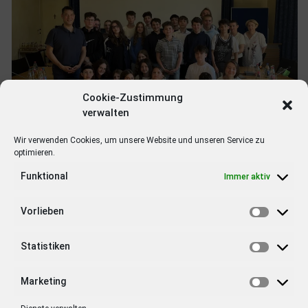
Cookie-Zustimmung
verwalten
Wir verwenden Cookies, um unsere Website und unseren Service zu
optimieren.
Funktional
Immer aktiv
Bürgermeister Markus Hollemann empfing die Gruppe
Vorlieben
persönlich im Foyer des Rathauses. Er erklärte die
Verwaltungsstrukturen in Baden-Württemberg und prüfte
zugleich mit einigen Fragen das Wissen der Kinder über ihre
Statistiken
Kommune.
Marketing
Im Anschluss versammelten sich alle Teilnehmenden im