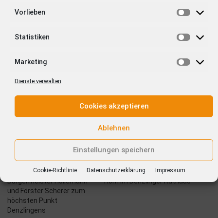
Vorlieben
Statistiken
Marketing
Dienste verwalten
Ähnliche Beiträge
Cookies akzeptieren
Ablehnen
Einstellungen speichern
am 20.10.
Migration, Mietpreise,
Schwarzwaldverein –
regionale Zusammenarbeit
Cookie-Richtlinie
Datenschutzerklärung
Impressum
Unterwegs mit
– Freiburgs neuer OB Martin
Bürgermeister Hollemann
Horn im Denzlinger Rathaus
und Förster Scherer zum
höchsten Punkt
Denzlingens