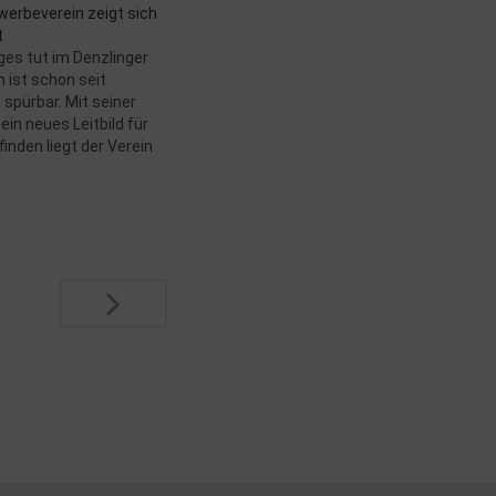
werbeverein zeigt sich
t
ges tut im Denzlinger
 ist schon seit
spürbar. Mit seiner
in neues Leitbild für
finden liegt der Verein
d. An zwei
n Strategietagen in
des
entrums haben sich
on 15 visionären
- bestehend aus…