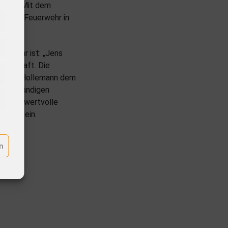
r Wahl. Mit dem
e, die Feuerwehr in
er Wehr ist: „Jens
einschaft. Die
 dankte Hollemann dem
en beständigen
 stets wertvolle
mando ein.
n