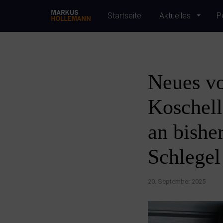
Startseite
Aktuelles
P
Neues vo
Koschel
an bishe
Schlegel
20. September 2025