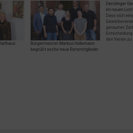
Denzlinger Ge
im neuen Lich
Dass sich eini
Gewerbeverein
geraumer Zeit 
Entscheidung e
den Verein zu 
 Rathaus
Bürgermeister Markus Hollemann
genau im Tren
begrüßt sechs neue Ratsmitglieder
arbeitsreiche
den Räumen 
Gesundheitsz
eine Gruppe v
Teilnehmern 
n