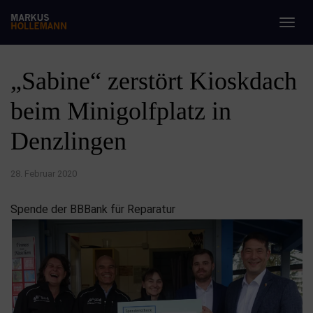
Togg
navig
„Sabine“ zerstört Kioskdach
beim Minigolfplatz in
Denzlingen
28. Februar 2020
Spende der BBBank für Reparatur