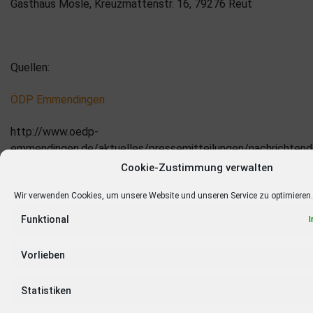
Gasthaus Mösle, Kreuzmattenstr. 16, 79276 Reut
Quellen:
ÖDP Emmendingen
http://www.oedp-
emmendingen.de/aktuelles/pressemitteilungen/nachrichtend
kreisverbaende-emmendingen-und-ortenau-der-oekol-1/
Cookie-Zustimmung verwalten
Wir verwenden Cookies, um unsere Website und unseren Service zu optimieren.
Funktional
Vorlieben
Statistiken