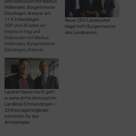
und Diskussion mit Markus
Hollemann, Bürgermeister
Denzlingen, Kreisrat am
11.4. in Kenzingen
Neuer CDU-Landeschef
ÖDP und UB laden ein:
Hagel trifft Bürgermeister
Impulsvortrag und
des Landkreises
Diskussion mit Markus
Hollemann, Bürgermeister
Denzlingen, Kreisrat
Schulen – Infrastruktur –
Sicherheit Wo stehen wir im
Landkreis in 2018? am
Mittwoch, den 11. April, um
19.00 Uhr, im Restaurant
Mühleinsel, Mühleninsel 1 in
Landrat Hanno Hurth geht
Kenzingen -Eintritt ist
in seine dritte Amtszeit im
kostenfrei, eine Spende
Landkreis Emmendingen –
wird erbeten Kaputte
33 Kreistagsmitglieder
Infrastrukturen…
stimmten für den
Amtsinhaber