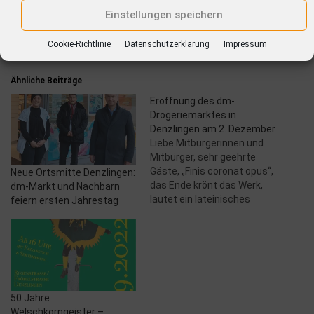
Donnerstag
8:30-12:30 Uhr
14:00-18:00 Uhr
Einstellungen speichern
Freitag
8:30-12:30 Uhr
14:00-16:30 Uhr
Cookie-Richtlinie
Datenschutzerklärung
Impressum
Ähnliche Beiträge
Eröffnung des dm-
Drogeriemarktes in
Denzlingen am 2. Dezember
Liebe Mitbürgerinnen und
Mitbürger, sehr geehrte
Gäste, „Finis coronat opus“,
Neue Ortsmitte Denzlingen:
das Ende krönt das Werk,
dm-Markt und Nachbarn
lautet ein lateinisches
feiern ersten Jahrestag
Sprichwort und wir können
es mit Recht heute
anwenden. Mit der
Eröffnung des Denzlinger
dm-Drogeriemarktes am 2.
Dezember wird ein
langgehegter Wunsch der
50 Jahre
Denzlingerinnen und
Welschkorngeister –