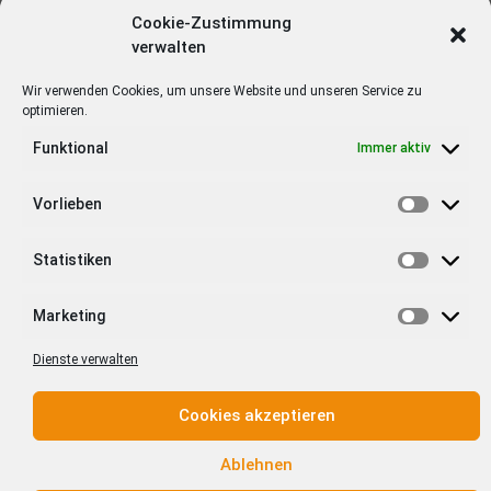
Rosenstraße
Cookie-Zustimmung
verwalten
Stand: April 2022:
Wir verwenden Cookies, um unsere Website und unseren Service zu
optimieren.
Geschäftsstelle Denzlingen, Rosenstraße
Anschrift
Rosenstraße 2/1
Funktional
Immer aktiv
79211 Denzlingen
Telefon
07641/588-5140
Vorlieben
Fax
07641/588-5159
Kontakt
Statistiken
E-Mail
denzlingen60@voba-breisgau-nord.de
Marketing
Geldausgabeautomat mit Geldkarten-Funktion und
SB-
Cash &Go
Dienste verwalten
Ausstattung
Kontoauszugsdrucker
Tag- und Nachttresor
Cookies akzeptieren
Montag
8:30-12:30 Uhr
14:00-16:30 Uhr
Dienstag
8:30-12:30 Uhr
14:00-16:30 Uhr
Ablehnen
Öffnungszeiten
Mittwoch
8:30-12:30 Uhr
Beratungszeit