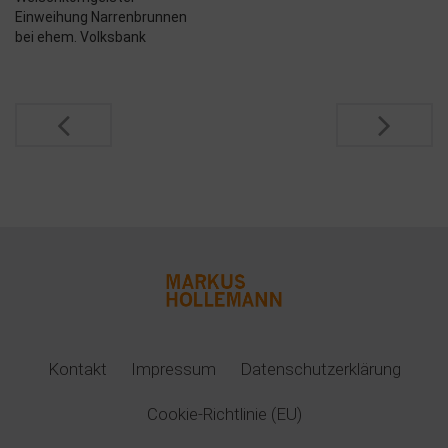
Denzlinger Realität. In der
Einweihung Narrenbrunnen
Bürgerumfrage im
bei ehem. Volksbank
Rahmen…
Post
navigation
Kontakt
Impressum
Datenschutzerklärung
Cookie-Richtlinie (EU)