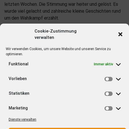
letzten Wochen. Die Stimmung war heiter und gelöst. Es
wurde viel gelacht und zahlreiche kleine Geschichten rund
um den Wahlkampf erzählt.
Cookie-Zustimmung
verwalten
Wir verwenden Cookies, um unsere Website und unseren Service zu
optimieren.
Funktional
Immer aktiv
Vorlieben
Ähnliche Beiträge
Wahlkampf in der Grauzone
Statistiken
Auch in Deutschland
nutzen Parteien
Marketing
Datensammlungen für den
Wahlkampf. Wie genau das
Dienste verwalten
im Bundestagswahlkampf
Wahlkampf u.a. mit Martin
2017 geschah, hat Ingo
Schulz