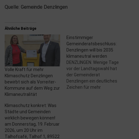
Quelle: Gemeinde Denzlingen
Ähnliche Beiträge
Einstimmiger
Gemeinderatsbeschluss:
Denzlingen will bis 2035
klimaneutral werden
DENZLINGEN. Wenige Tage
vor der Landtagswahl hat
Volle Kraft für mehr
der Gemeinderat
Klimaschutz Denzlingen
Denzlingen ein deutliches
bewirbt sich als Vorreiter-
Zeichen für mehr
Kommune auf dem Weg zur
Klimaschutz gesetzt:
Klimaneutralität
einstimmig votierten die
Klimaschutz konkret: Was
Räte dafür, dass in
Städte und Gemeinden
Denzlingen bis 2035
wirklich bewegen können!
Klimaneutralität erreicht
am Donnerstag, 19. Februar
und die Energieversorgung
2026, um 20 Uhr im
auf erneuerbare Energien
Talhofcafé, Talhof 1, 89522
umgestellt werden soll.