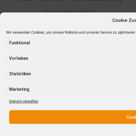
Cookie-Richtlinie (EU)
Cookie-Zu
© Markus Hollemann
2026
Wir verwenden Cookies, um unsere Website und unseren Service zu optimieren.
Funktional
Vorlieben
Statistiken
Marketing
Dienste verwalten
Cook