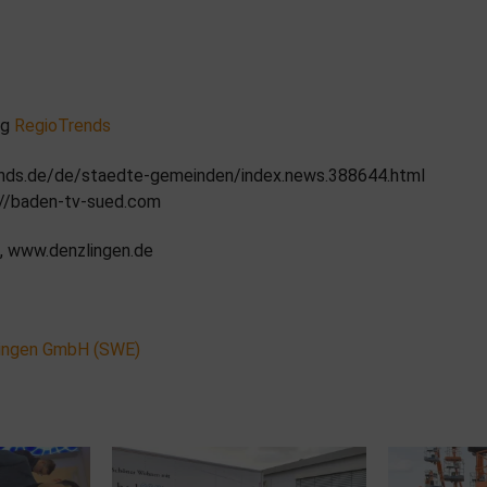
ng
RegioTrends
ends.de/de/staedte-gemeinden/index.news.388644.html
s://baden-tv-sued.com
, www.denzlingen.de
ingen GmbH (SWE)