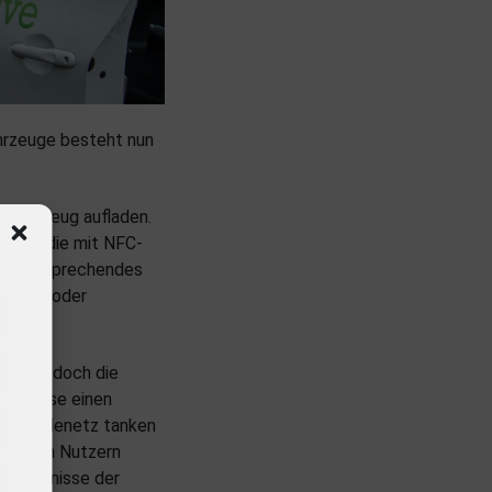
hrzeuge besteht nun
n Fahrzeug aufladen.
ötigt, die mit NFC-
ein entsprechendes
rge.eu oder
nken jedoch die
en diese einen
n in Ladenetz tanken
 und den Nutzern
 Bedürfnisse der