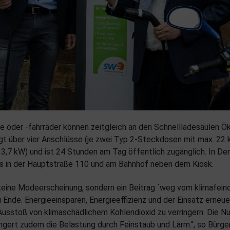
e oder -fahrräder können zeitgleich an den Schnellladesäulen 
gt über vier Anschlüsse (je zwei Typ 2-Steckdosen mit max. 22
3,7 kW) und ist 24 Stunden am Tag öffentlich zugänglich. In Den
s in der Hauptstraße 110 und am Bahnhof neben dem Kiosk.
 keine Modeerscheinung, sondern ein Beitrag ´weg vom klimafeind
u Ende. Energieeinsparen, Energieeffizienz und der Einsatz erneu
 Ausstoß von klimaschädlichem Kohlendioxid zu verringern. Die N
ingert zudem die Belastung durch Feinstaub und Lärm.“, so Bürg