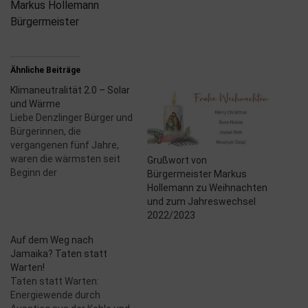
Markus Hollemann
Bürgermeister
Ähnliche Beiträge
Klimaneutralität 2.0 – Solar
und Wärme
Liebe Denzlinger Bürger und
Bürgerinnen, die
vergangenen fünf Jahre,
waren die wärmsten seit
Grußwort von
Beginn der
Bürgermeister Markus
Temperaturaufzeichnung.
Hollemann zu Weihnachten
2020 war sogar das
und zum Jahreswechsel
wärmste Jahr, das Europa
2022/2023
je erlebt hat. Dürreschäden,
Auf dem Weg nach
Waldsterben,
Jamaika? Taten statt
Starkregenereignisse und
Warten!
Wasserknappheit sind auch
Taten statt Warten:
für uns in Deutschland
Energiewende durch
spürbare Folgen der