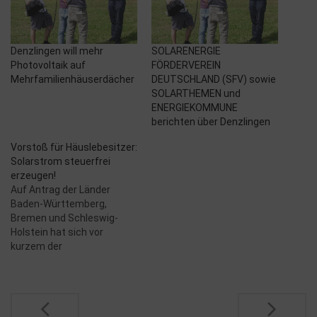
Denzlingen will mehr
SOLARENERGIE
Photovoltaik auf
FÖRDERVEREIN
Mehrfamilienhäuserdächer
DEUTSCHLAND (SFV) sowie
SOLARTHEMEN und
ENERGIEKOMMUNE
berichten über Denzlingen
Vorstoß für Häuslebesitzer:
Solarstrom steuerfrei
erzeugen!
Auf Antrag der Länder
Baden-Württemberg,
Bremen und Schleswig-
Holstein hat sich vor
kurzem der
Finanzausschuss des
Bundesrates mehrheitlich
dafür ausgesprochen,
Post
Einnahmen aus dem